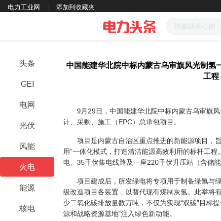
电力工业网
添加到收藏夹
头条
中国能建华北院中标内蒙古乌审旗风光制氢一
工程
GEI
电网
9月29日，中国能建华北院中标
内蒙古
乌审旗风
计、采购、施工（EPC）总承包项目。
光伏
项目是内蒙古自治区重点推进的新能源项目，旨在
风能
用”一体化模式，打造清洁能源高效利用的标杆工程。
电、35千伏集电线路及一座220千伏升压站（含储
火电
项目建成后，所发绿电将专项用于制备绿氢与绿
能源
级改造项目各装置，以替代现有煤制灰氢。此举将
少二氧化碳排放量数万吨，不仅为实现“双碳”目标
核电
源和战略资源基地”注入绿色新动能。