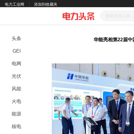
电力工业网
添加到收藏夹
头条
华能亮相第22届中
GEI
电网
光伏
风能
火电
能源
核电