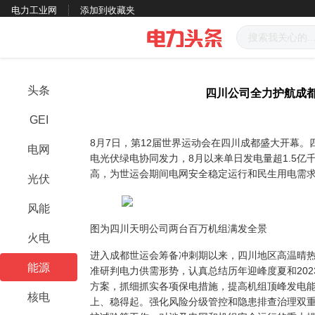
电力工业网
添加到收藏夹
头条
四川公司全力护航成
GEI
8月7日，第12届世界运动会在四川成都盛大开幕。
电网
电光伏绿电协同发力，8月以来单日发电量超1.5亿千
高，为世运会期间电网安全稳定运行和民生用电需求
光伏
风能
图为四川天明公司两台百万机组满发全景
火电
进入成都世运会筹备冲刺期以来，四川地区高温晴
能源
准研判电力供需形势，认真总结历年迎峰度夏和20
方案，抓细抓实各项保电措施，提高机组顶峰发电
核电
上、稳得起。强化风险分级管控和隐患排查治理双