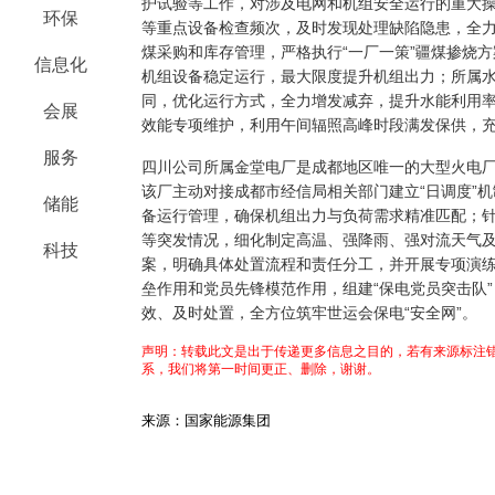
护试验等工作，对涉及电网和机组安全运行的重大
环保
等重点设备检查频次，及时发现处理缺陷隐患，全
煤采购和库存管理，严格执行“一厂一策”疆煤掺烧
信息化
机组设备稳定运行，最大限度提升机组出力；所属
同，优化运行方式，全力增发减弃，提升水能利用
会展
效能专项维护，利用午间辐照高峰时段满发保供，
服务
四川公司所属金堂电厂是成都地区唯一的大型火电
该厂主动对接成都市经信局相关部门建立“日调度”
储能
备运行管理，确保机组出力与负荷需求精准匹配；
等突发情况，细化制定高温、强降雨、强对流天气
科技
案，明确具体处置流程和责任分工，并开展专项演
垒作用和党员先锋模范作用，组建“保电党员突击队
效、及时处置，全方位筑牢世运会保电“安全网”。
声明：转载此文是出于传递更多信息之目的，若有来源标注错
系，我们将第一时间更正、删除，谢谢。
来源：国家能源集团