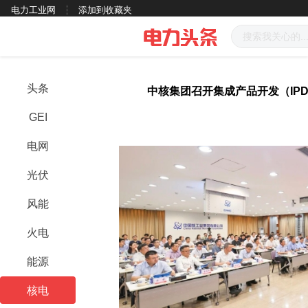
电力工业网
添加到收藏夹
头条
中核集团召开集成产品开发（IP
GEI
电网
光伏
风能
火电
能源
核电