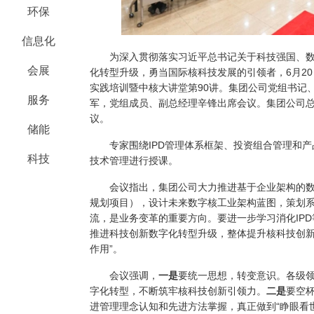
环保
信息化
为深入贯彻落实习近平总书记关于科技强国、数
会展
化转型升级，勇当国际核科技发展的引领者，6月20
实践培训暨中核大讲堂第90讲。集团公司党组书记
服务
军，党组成员、副总经理辛锋出席会议。集团公司
议。
储能
专家围绕IPD管理体系框架、投资组合管理和产
科技
技术管理进行授课。
会议指出，集团公司大力推进基于企业架构的数
规划项目），设计未来数字核工业架构蓝图，策划
流，是业务变革的重要方向。要进一步学习消化IP
推进科技创新数字化转型升级，整体提升核科技创新
作用”。
会议强调，
一是
要统一思想，转变意识。各级
字化转型，不断筑牢核科技创新引领力。
二是
要空
进管理理念认知和先进方法掌握，真正做到“睁眼看