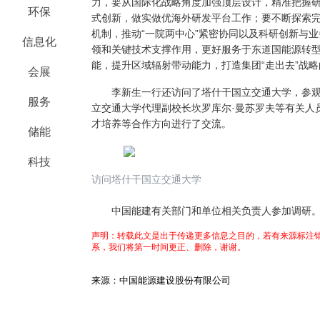
力，要从国际化战略角度加强顶层设计，精准把握
环保
式创新，做实做优海外研发平台工作；要不断探索
机制，推动
“一院两中心”紧密协同
以及科研创新与业
信息化
领和关键技术支撑作用，更好服务于东道国能源转
能，提升区域辐射带动能力，打造集团“走出去”战
会展
李新生一行还访问了塔什干国立交通大学，参观
服务
立交通大学代理副校长坎罗库尔·曼苏罗夫等有关人
才培养等合作方向进行了交流。
储能
科技
访问塔什干国立交通大学
中国能建有关部门和单位相关负责人参加调研
声明：转载此文是出于传递更多信息之目的，若有来源标注错
系，我们将第一时间更正、删除，谢谢。
来源：中国能源建设股份有限公司