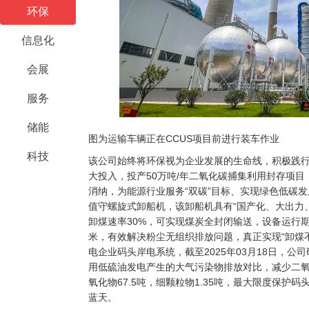
环保
信息化
会展
服务
储能
图为运输车辆正在CCUS项目前进行装车作业
科技
该公司始终将环保视为企业发展的生命线，积极践
大投入，投产50万吨/年二氧化碳捕集利用封存项目，
消纳，为能源行业服务“双碳”目标、实现绿色低碳
值守螺旋式卸船机，该卸船机具有“国产化、大出力
卸煤速率30%，可实现煤炭全封闭输送，设备运行期
米，有效解决粉尘无组织排放问题，真正实现“卸煤
电企业码头岸电系统，截至2025年03月18日，公
用低硫油发电产生的大气污染物排放对比，减少二氧化碳
氧化物67.5吨，细颗粒物1.35吨，最大限度保护
蓝天。