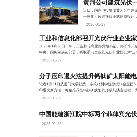
黄河公司建筑光伏
近日，国家电投集团黄河公司建设
一体化）改造项目正式建成投运，
型方面再次迈出坚实步伐，为数
2026-01-29
于青海西宁市湟中区，通过高效利用
瓦的墙体光伏系统。投运后，预计
工业和信息化部召开光伏行业企业家
心的用能成本，相当于减少碳排放
2026年1月28日下午，工业和信息化部党组书记、部长李
合。 近年来，国家发展改革
中央、国务院决策部署，听取重点企业及光伏行业协会对“反
作。副部长熊继军出席会议。 会议强调，当前形势下，“
2026-01-29
强协同、同向发力，综合运用产能调控、标准引领、质量监
术进步等手段，以市场化、法治化手段共同推动光伏行业回
分子压印退火法提升钙钛矿太阳能电
记者1月21日从厦门大学获悉，该校材料学院教授张金宝团
印退火新方法，可精准调控钙钛矿缺陷的形成与演变过程，
研究成果近日发表于国际期刊《科学》。 钙钛矿太阳能电
2026-01-29
势，是产业开发的重点方向。但制作钙钛矿多晶薄膜的热退
缺陷会加速钙钛矿结构降解，导致电池在光照、潮湿、高温
中国能建浙江院中标两个菲律宾光伏
2026-01-28