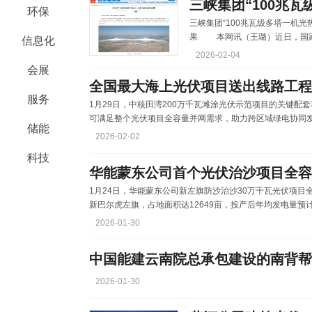
环保
三峡集团“100兆瓦级多塔一机
果 本网讯（王璐）近日，国家能源局发布2025年度能源行业十大科技创新成果，
信息化
由三峡集团打造的“100兆瓦级
2026-02-04
三峡集团科创成果已连续3年入选该榜单。 光热电站通过光学
会展
化为热能，再借助储热系统实现
全国最大海上光伏项目送出线路工程
用“单塔单机”模式，即
服务
1月29日，中核田湾200万千瓦滩涂光伏示范项目的关键配
可满足整个光伏项目全容量并网需求，助力跨区域绿电协同发
储能
建设，线路全长19.45千米，新建铁塔64基，将直接保障
2026-02-02
科技
华能蒙东公司首个光伏治沙项目全容
1月24日，华能蒙东公司新左旗防沙治沙30万千瓦光伏项
新巴尔虎左旗，占地面积达12649亩，投产后年均发电量预计
碳48.4万吨。 文字：吴文成
2026-01-30
中国能建云南院总承包建设的南背帮
2026-01-30