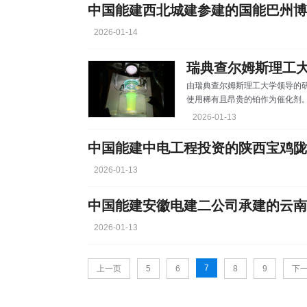
伏升压站，通过单回110千伏线
据测算，项目投产后年发电量可达
氧化碳排放约2.
2026-01-14
由瑞典查尔姆斯理工大学领导的
使用稀有且昂贵的铂作为催化剂
展示了高效、可持续且低成本的
2026-01-13
材料》上发表。该研究的关键在
过分子层面的调整，显著提升了
促进光催化制氢反应。 研究论
大・霍姆斯表示：“开发不含铂的
2026-01-13
2026-01-13
7
上一页
5
6
8
9
下