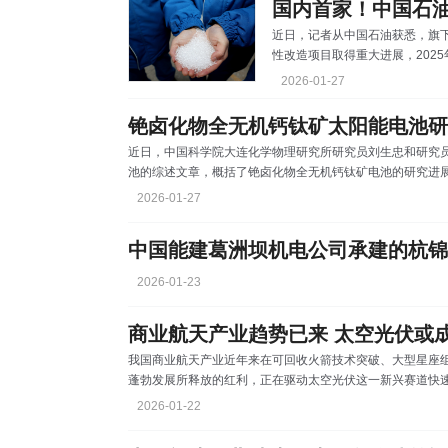
近日，记者从中国石油获悉，旗下
性改造项目取得重大进展，2025
气相聚合工艺实现工业化量产与
2026-01-27
新兴产业对进口产品的依赖，为
能。洁白如雪的POE颗粒 P
铯卤化物全无机钙钛矿太阳能电池研
胶的高弹性，被誉为“工业黄金”
近日，中国科学院大连化学物理研究所研究员刘生忠和研究
领域。其中，在高端国产光伏组
池的综述文章，概括了铯卤化物全无机钙钛矿电池的研究进
展机遇。相关成果发表在《化学综述》。 相比于有机–无机
2026-01-27
卤化物全无机钙钛矿材料具有更高的热稳定性和环境稳定性
扩散长度等光电特性，使其成为极具潜力的下一代光伏器件
2026-01-23
商业航天产业趋势已来 太空光伏或
我国商业航天产业近年来在可回收火箭技术突破、大型星座
蓬勃发展所释放的红利，正在驱动太空光伏这一新兴赛道快
领域，太空光伏依托于太空持续光照的独特优势，实现远超
2026-01-22
撑。商业航天时代，卫星规模化组网与星载设备功能升级，
迭代与产业趋势的双重加持下，太空光伏的长期发展空间已